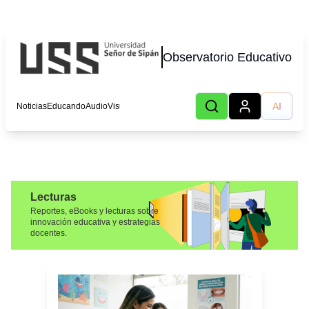
Observatorio Educativo
AI
Noticias
Educando
AudioVisual
Lecturas
Podcast
Autores
Eventos
CHOT
Lecturas
Reportes, eBooks y lecturas sobre
innovación educativa y estrategias
docentes.