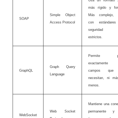
Usa un formato
más rígido y for
Simple Object
Más complejo, 
SOAP
Access Protocol
con estándare
seguridad 
estrictos.
Permite pe
exactamente 
Graph Query
GraphQL
campos que
Language
necesitan, ni má
menos.
Mantiene una cone
Web Socket
permanente y
WebSocket