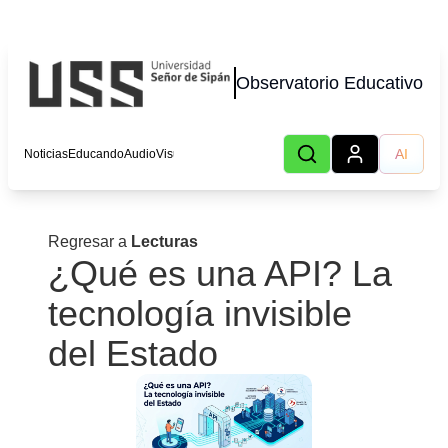
Observatorio Educativo
AI
Noticias
Educando
AudioVisual
Lecturas
Podcast
Autores
Eventos
CHOT
Regresar a
Lecturas
¿Qué es una API? La
tecnología invisible
del Estado