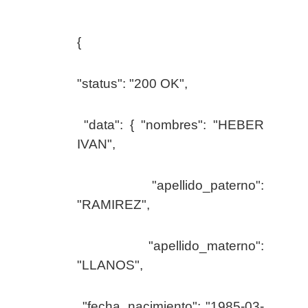
{
"status": "200 OK",
"data": { "nombres": "HEBER
IVAN",
"apellido_paterno":
"RAMIREZ",
"apellido_materno":
"LLANOS",
"fecha_nacimiento": "1985-03-