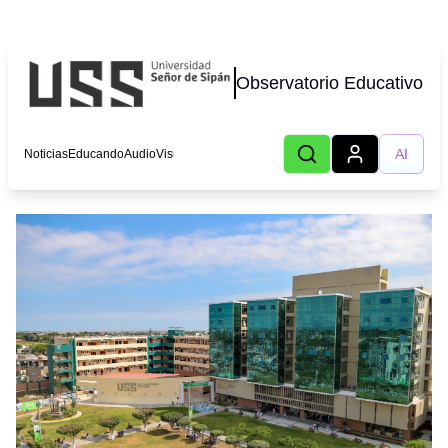
Observatorio Educativo
AI
Noticias
Educando
AudioVisual
Lecturas
Podcast
Autores
Eventos
CHOT