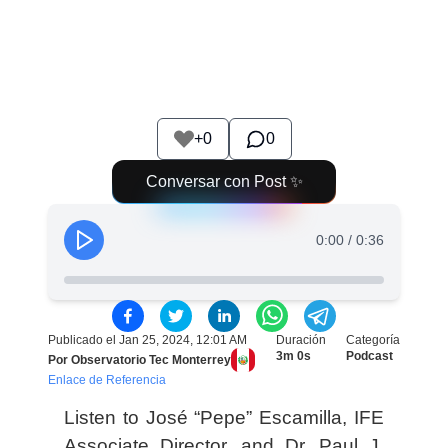
+
0
0
Conversar con Post ✨
0:00
/
0:36
Publicado el
Jan 25, 2024, 12:01 AM
Duración
Categoría
3m 0s
Podcast
Por
Observatorio Tec Monterrey
Enlace de Referencia
Listen to José “Pepe” Escamilla,
IFE
Associate Director, and Dr. Paul J.