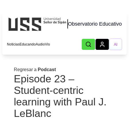
Observatorio Educativo
AI
Noticias
Educando
AudioVisual
Lecturas
Podcast
Autores
Eventos
CHOT
Regresar a
Podcast
Episode 23 –
Student-centric
learning with Paul J.
LeBlanc