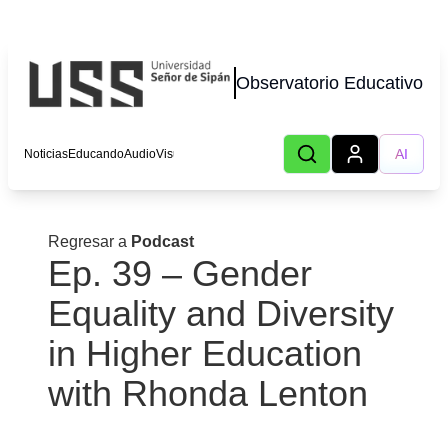
Observatorio Educativo
AI
Noticias
Educando
AudioVisual
Lecturas
Podcast
Autores
Eventos
CHOT
Regresar a
Podcast
Ep. 39 – Gender
Equality and Diversity
in Higher Education
with Rhonda Lenton