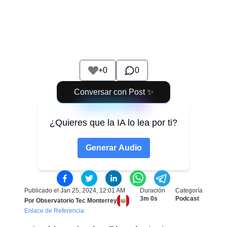
+
0
0
Conversar con Post ✨
¿Quieres que la IA lo lea por ti?
Generar Audio
Publicado el
Jan 25, 2024, 12:01 AM
Duración
Categoría
3m 0s
Podcast
Por
Observatorio Tec Monterrey
Enlace de Referencia