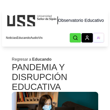
Observatorio Educativo
AI
Noticias
Educando
AudioVisual
Lecturas
Podcast
Autores
Eventos
CHOT
Regresar a
Educando
PANDEMIA Y
DISRUPCIÓN
EDUCATIVA