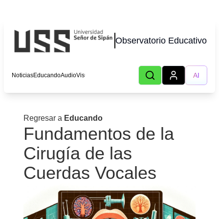
Observatorio Educativo
AI
Noticias
Educando
AudioVisual
Lecturas
Podcast
Autores
Eventos
CHOT
Regresar a
Educando
Fundamentos de la
Cirugía de las
Cuerdas Vocales